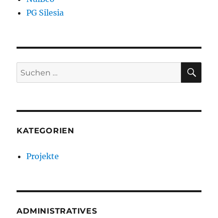
PG Silesia
SU
Suche
nach:
KATEGORIEN
Projekte
ADMINISTRATIVES