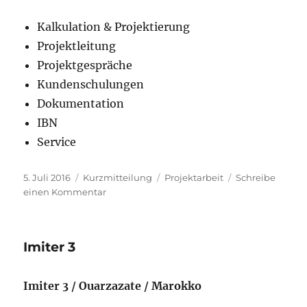
Kalkulation & Projektierung
Projektleitung
Projektgespräche
Kundenschulungen
Dokumentation
IBN
Service
Veröffentlicht
Format
Schlagwörter
5. Juli 2016
Kurzmitteilung
Projektarbeit
Schreibe
am
zu
einen Kommentar
PG
Silesia
Imiter 3
Imiter 3 / Ouarzazate / Marokko