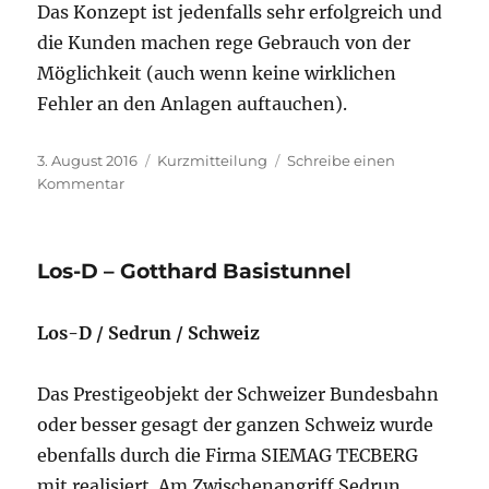
Das Konzept ist jedenfalls sehr erfolgreich und
die Kunden machen rege Gebrauch von der
Möglichkeit (auch wenn keine wirklichen
Fehler an den Anlagen auftauchen).
Veröffentlicht
Format
3. August 2016
Kurzmitteilung
Schreibe einen
am
zu
Kommentar
Einführung
eines
Fernwartungkonzepts
Los-D – Gotthard Basistunnel
bei
der
SIEMAG
Los-D / Sedrun / Schweiz
TECBERG
Das Prestigeobjekt der Schweizer Bundesbahn
oder besser gesagt der ganzen Schweiz wurde
ebenfalls durch die Firma SIEMAG TECBERG
mit realisiert. Am Zwischenangriff Sedrun