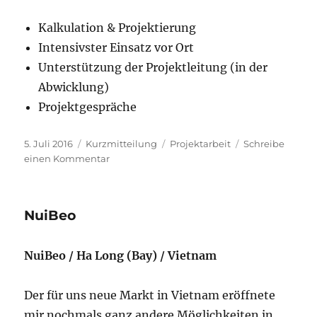
Kalkulation & Projektierung
Intensivster Einsatz vor Ort
Unterstützung der Projektleitung (in der
Abwicklung)
Projektgespräche
Veröffentlicht
Format
Schlagwörter
5. Juli 2016
Kurzmitteilung
Projektarbeit
Schreibe
am
zu
einen Kommentar
Kure
Copper
NuiBeo
NuiBeo / Ha Long (Bay) / Vietnam
Der für uns neue Markt in Vietnam eröffnete
mir nochmals ganz andere Möglichkeiten in