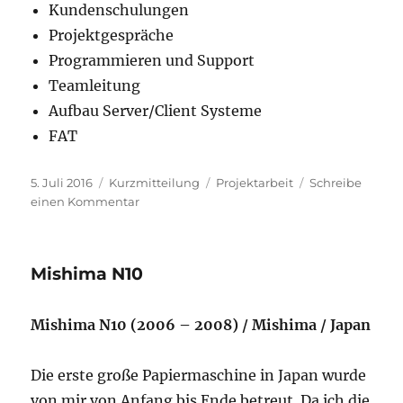
Kundenschulungen
Projektgespräche
Programmieren und Support
Teamleitung
Aufbau Server/Client Systeme
FAT
Veröffentlicht
Format
Schlagwörter
5. Juli 2016
Kurzmitteilung
Projektarbeit
Schreibe
am
zu
einen Kommentar
Lynn
PM
7
Mishima N10
Mishima N10 (2006 – 2008) / Mishima / Japan
Die erste große Papiermaschine in Japan wurde
von mir von Anfang bis Ende betreut. Da ich die