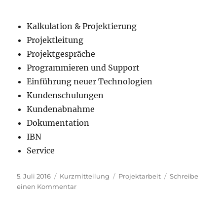
Kalkulation & Projektierung
Projektleitung
Projektgespräche
Programmieren und Support
Einführung neuer Technologien
Kundenschulungen
Kundenabnahme
Dokumentation
IBN
Service
Veröffentlicht
Format
Schlagwörter
5. Juli 2016
Kurzmitteilung
Projektarbeit
Schreibe
am
zu
einen Kommentar
Imiter
3