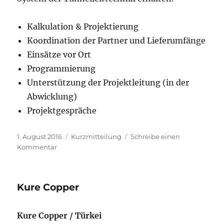
Kalkulation & Projektierung
Koordination der Partner und Lieferumfänge
Einsätze vor Ort
Programmierung
Unterstützung der Projektleitung (in der
Abwicklung)
Projektgespräche
Veröffentlicht
Format
1. August 2016
Kurzmitteilung
Schreibe einen
am
zu
Kommentar
Los-
D
–
Kure Copper
Gotthard
Basistunnel
Kure Copper / Türkei