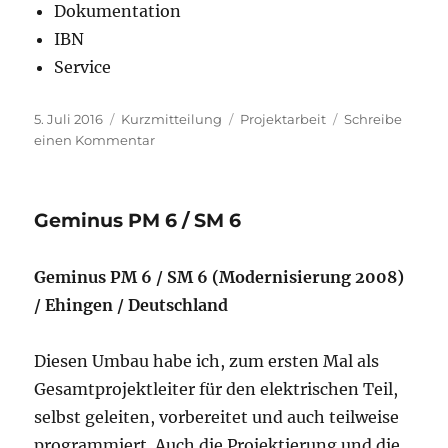
Dokumentation
IBN
Service
Veröffentlicht
Format
Schlagwörter
5. Juli 2016
Kurzmitteilung
Projektarbeit
Schreibe
am
zu
einen Kommentar
Draa
Lasfar
3
Geminus PM 6 / SM 6
Geminus PM 6 / SM 6 (Modernisierung 2008)
/ Ehingen / Deutschland
Diesen Umbau habe ich, zum ersten Mal als
Gesamtprojektleiter für den elektrischen Teil,
selbst geleiten, vorbereitet und auch teilweise
programmiert. Auch die Projektierung und die