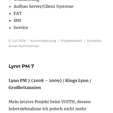
Aufbau Server/Client Systeme
FAT
IBN
Service
Veröffentlicht
Format
Schlagwörter
5. Juli 2016
Kurzmitteilung
Projektarbeit
Schreibe
am
zu
einen Kommentar
Geminus
PM
6
Lynn PM 7
/
SM
6
Lynn PM 7 (2008 – 2009) / Kings Lynn /
Großbritannien
Mein letztes Projekt beim VOITH, dessen
Inbetriebnahme ich jedoch nicht mehr