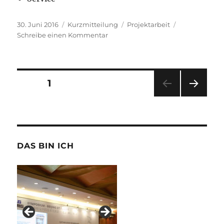
Veröffentlicht
Format
Schlagwörter
30. Juni 2016
Kurzmitteilung
Projektarbeit
am
zu
Schreibe einen Kommentar
Mishima
N10
Seitennummerierung
SEITE
1
NÄC
der
HSTE
SEIT
Beiträge
E
DAS BIN ICH